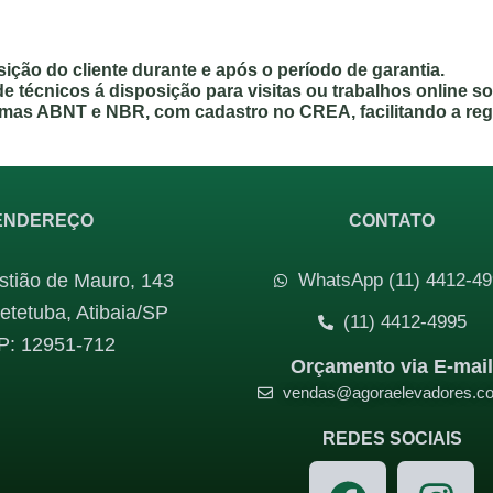
ção do cliente durante e após o período de garantia.
de técnicos á disposição para visitas ou trabalhos online so
mas ABNT e NBR, com cadastro no CREA, facilitando a reg
ENDEREÇO
CONTATO
tião de Mauro, 143
WhatsApp (11) 4412-49
etetuba, Atibaia/SP
(11) 4412-4995
P: 12951-712
Orçamento via E-mai
vendas@agoraelevadores.c
REDES SOCIAIS
F
I