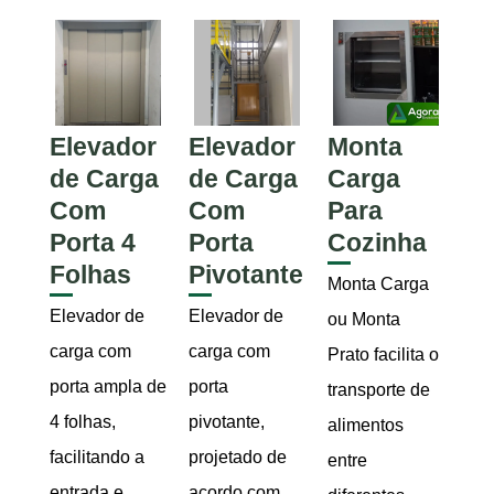
Elevador
Elevador
Monta
de Carga
de Carga
Carga
Com
Com
Para
Porta 4
Porta
Cozinha
Folhas
Pivotante
Monta Carga
Elevador de
Elevador de
ou Monta
carga com
carga com
Prato facilita o
porta ampla de
porta
transporte de
4 folhas,
pivotante,
alimentos
facilitando a
projetado de
entre
entrada e
acordo com