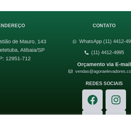
ENDEREÇO
CONTATO
tião de Mauro, 143
WhatsApp (11) 4412-49
etetuba, Atibaia/SP
(11) 4412-4995
P: 12951-712
Orçamento via E-mai
vendas@agoraelevadores.c
REDES SOCIAIS
F
I
a
n
c
Y
s
T
e
o
t
i