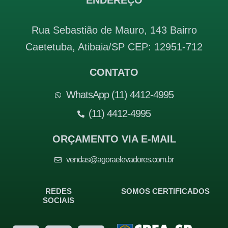
ENDEREÇO
Rua Sebastião de Mauro, 143 Bairro
Caetetuba, Atibaia/SP CEP: 12951-712
CONTATO
WhatsApp (11) 4412-4995
(11) 4412-4995
ORÇAMENTO VIA E-MAIL
vendas@agoraelevadores.com.br
REDES
SOMOS CERTIFICADOS
SOCIAIS
F
I
T
Y