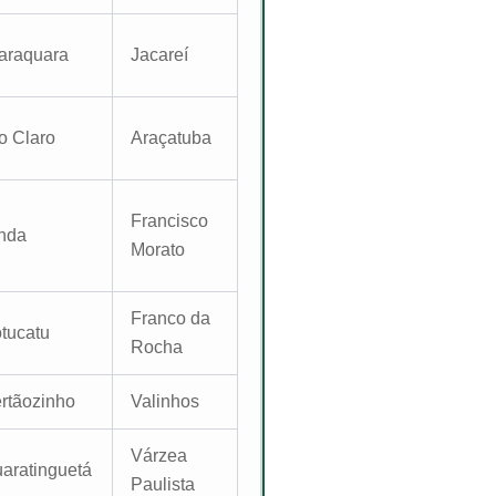
araquara
Jacareí
o Claro
Araçatuba
Francisco
nda
Morato
Franco da
tucatu
Rocha
rtãozinho
Valinhos
Várzea
aratinguetá
Paulista