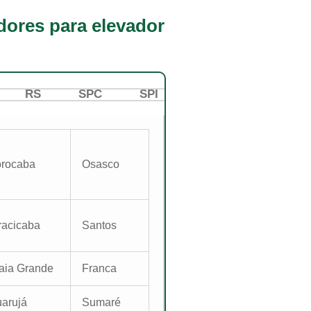
adores para elevador
RS
SPC
SPI
MG
rocaba
Osasco
racicaba
Santos
aia Grande
Franca
arujá
Sumaré