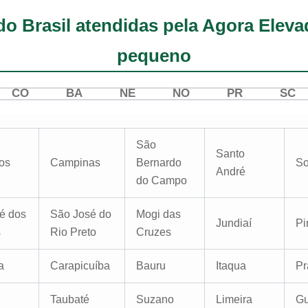
do Brasil atendidas pela Agora Elev
pequeno
CO
BA
NE
NO
PR
SC
São
Santo
os
Campinas
Bernardo
So
André
do Campo
é dos
São José do
Mogi das
Jundiaí
Pi
s
Rio Preto
Cruzes
a
Carapicuíba
Bauru
Itaqua
Pr
Taubaté
Suzano
Limeira
Gu