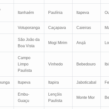
o
Itanhaém
Paulínia
Itapeva
Ou
Votuporanga
Caçapava
Caieiras
Ma
São João da
Mogi Mirim
Arujá
Lo
Boa Vista
Campo
Limpo
Vinhedo
Bebedouro
Ib
Paulista
nunga
Itupeva
Itapira
Jaboticabal
Fe
Embu-
Lençóis
Monte Mor
Be
Guaçu
Paulista