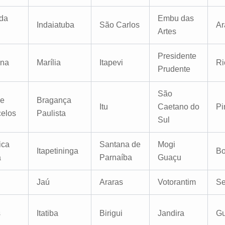
da
Embu das
Indaiatuba
São Carlos
Ar
Artes
Presidente
ana
Marília
Itapevi
Ri
Prudente
São
de
Bragança
Itu
Caetano do
Pi
elos
Paulista
Sul
ica
Santana de
Mogi
Itapetininga
Bo
a
Parnaíba
Guaçu
Jaú
Araras
Votorantim
Se
s
Itatiba
Birigui
Jandira
Gu