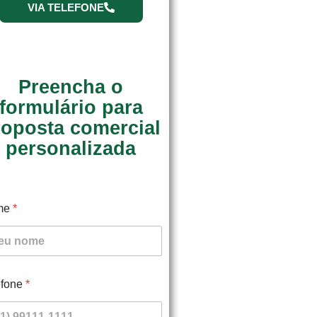
VIA TELEFONE
Preencha o
formulário para
roposta comercial
personalizada
me
*
efone
*