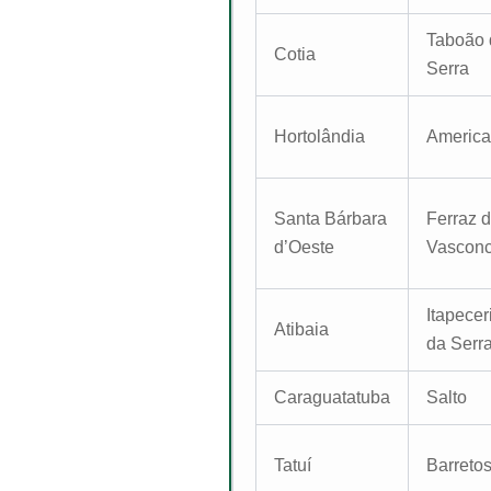
Taboão 
Cotia
Serra
Hortolândia
Americ
Santa Bárbara
Ferraz 
d’Oeste
Vasconc
Itapecer
Atibaia
da Serr
Caraguatatuba
Salto
Tatuí
Barreto