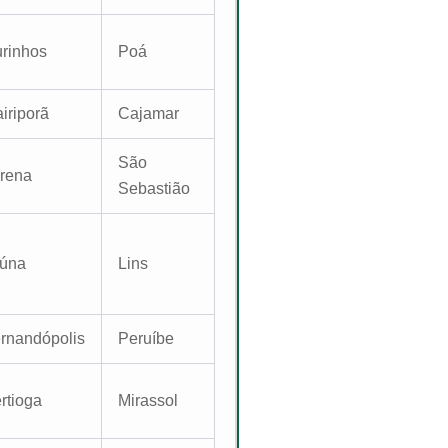
rinhos
Poá
iriporã
Cajamar
São
rena
Sebastião
iúna
Lins
rnandópolis
Peruíbe
rtioga
Mirassol