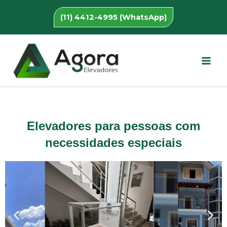
Ir
(11) 4412-4995 (WhatsApp)
para
o
conteúdo
Elevadores para pessoas com
necessidades especiais