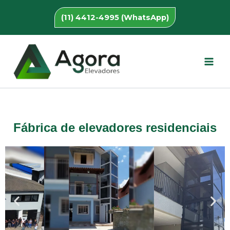
Ir
(11) 4412-4995 (WhatsApp)
para
o
conteúdo
Fábrica de elevadores residenciais